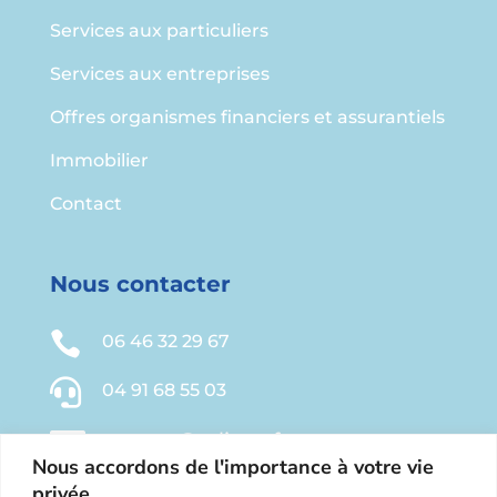
Services aux particuliers
Services aux entreprises
Offres organismes financiers et assurantiels
Immobilier
Contact
Nous contacter

06 46 32 29 67

04 91 68 55 03

contact@relieve-france.com
Nous accordons de l'importance à votre vie
Chemin des Pasquiers

privée.