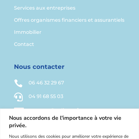
Services aux entreprises
Offres organismes financiers et assurantiels
Immobilier
Contact
Nous contacter

06 46 32 29 67

04 91 68 55 03

contact@relieve-france.com
Nous accordons de l'importance à votre vie
Chemin des Pasquiers

privée.
13190 ALLAUCH
Nous utilisons des cookies pour améliorer votre expérience de